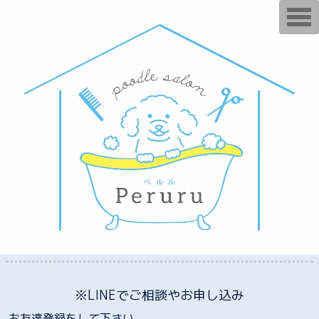
T
o
g
g
l
e
n
a
v
i
g
a
t
i
o
n
※LINEでご相談やお申し込み
お友達登録をして下さい